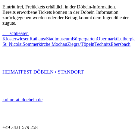
Eintritt frei, Freitickets erhältlich in der Döbeln-Information.
Bereits erworbene Tickets können in der Döbeln-Information
zurückgegeben werden oder der Betrag kommt dem Jugendtheater
zugute.
← schliessen
Klosterwiesen
Rathaus/Stadtmuseum
Bürgergarten
Obermarkt
Lutherpla
St. Nicolai
Sommerkirche Mochau
Ziegra/Töpeln
Technitz
Ebersbach
HEIMATFEST DÖBELN • STANDORT
kultur
_at_
doebeln.de
+49 3431 579 258