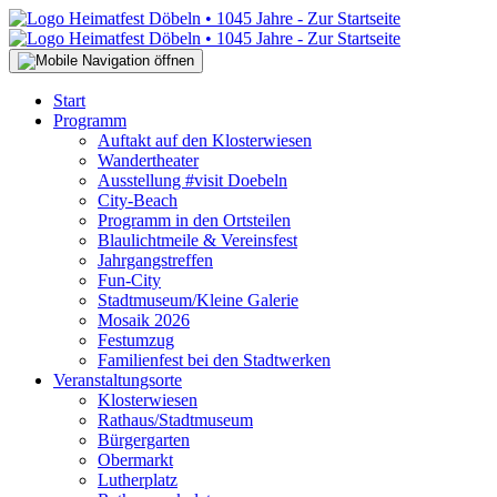
Start
Programm
Auftakt auf den Klosterwiesen
Wandertheater
Ausstellung #visit Doebeln
City-Beach
Programm in den Ortsteilen
Blaulichtmeile & Vereinsfest
Jahrgangstreffen
Fun-City
Stadtmuseum/Kleine Galerie
Mosaik 2026
Festumzug
Familienfest bei den Stadtwerken
Veranstaltungsorte
Klosterwiesen
Rathaus/Stadtmuseum
Bürgergarten
Obermarkt
Lutherplatz