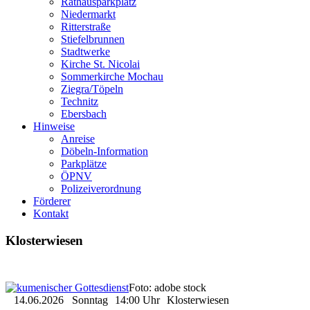
Rathausparkplatz
Niedermarkt
Ritterstraße
Stiefelbrunnen
Stadtwerke
Kirche St. Nicolai
Sommerkirche Mochau
Ziegra/Töpeln
Technitz
Ebersbach
Hinweise
Anreise
Döbeln-Information
Parkplätze
ÖPNV
Polizeiverordnung
Förderer
Kontakt
Klosterwiesen
Foto: adobe stock
14.06.2026
Sonntag
14:00 Uhr
Klosterwiesen