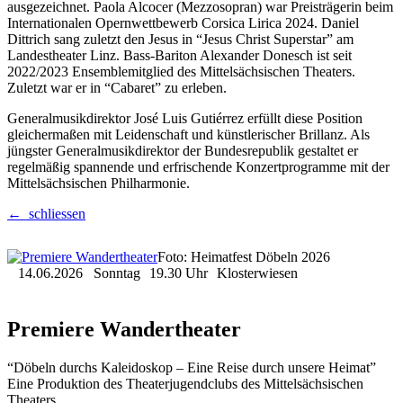
ausgezeichnet. Paola Alcocer (Mezzosopran) war Preisträgerin beim
Internationalen Opernwettbewerb Corsica Lirica 2024. Daniel
Dittrich sang zuletzt den Jesus in “Jesus Christ Superstar” am
Landestheater Linz. Bass-Bariton Alexander Donesch ist seit
2022/2023 Ensemblemitglied des Mittelsächsischen Theaters.
Zuletzt war er in “Cabaret” zu erleben.
Generalmusikdirektor José Luis Gutiérrez erfüllt diese Position
gleichermaßen mit Leidenschaft und künstlerischer Brillanz. Als
jüngster Generalmusikdirektor der Bundesrepublik gestaltet er
regelmäßig spannende und erfrischende Konzertprogramme mit der
Mittelsächsischen Philharmonie.
← schliessen
Foto: Heimatfest Döbeln 2026
14.06.2026
Sonntag
19.30 Uhr
Klosterwiesen
Premiere Wandertheater
“Döbeln durchs Kaleidoskop – Eine Reise durch unsere Heimat”
Eine Produktion des Theaterjugendclubs des Mittelsächsischen
Theaters