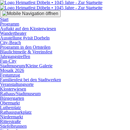
Start
Programm
Auftakt auf den Klosterwiesen
Wandertheater
Ausstellung #visit Doebeln
City-Beach
Programm in den Ortsteilen
Blaulichtmeile & Vereinsfest
Jahrgangstreffen
Fun-City
Stadtmuseum/Kleine Galerie
Mosaik 2026
Festumzug
Familienfest bei den Stadtwerken
Veranstaltungsorte
Klosterwiesen
Rathaus/Stadtmuseum
Bürgergarten
Obermarkt
Lutherplatz
Rathausparkplatz
Niedermarkt
Ritterstraße
Stiefelbrunnen