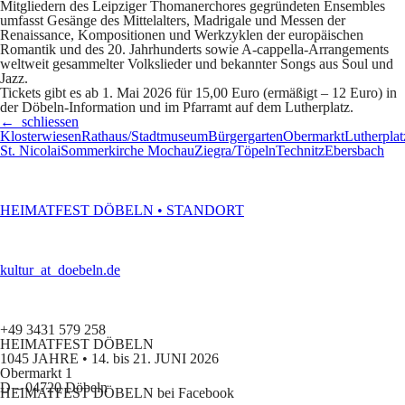
Mitgliedern des Leipziger Thomanerchores gegründeten Ensembles
umfasst Gesänge des Mittelalters, Madrigale und Messen der
Renaissance, Kompositionen und Werkzyklen der europäischen
Romantik und des 20. Jahrhunderts sowie A-cappella-Arrangements
weltweit gesammelter Volkslieder und bekannter Songs aus Soul und
Jazz.
Tickets
gibt es ab 1. Mai 2026 für 15,00 Euro (ermäßigt – 12 Euro) in
der Döbeln-Information und im Pfarramt auf dem Lutherplatz.
← schliessen
Klosterwiesen
Rathaus/Stadtmuseum
Bürgergarten
Obermarkt
Lutherplat
St. Nicolai
Sommerkirche Mochau
Ziegra/Töpeln
Technitz
Ebersbach
HEIMATFEST DÖBELN • STANDORT
kultur
_at_
doebeln.de
+49 3431 579 258
HEIMATFEST
DÖBELN
1045
JAHRE
• 14. bis 21.
JUNI
2026
Obermarkt 1
D – 04720 Döbeln
HEIMATFEST
DÖBELN
bei Facebook