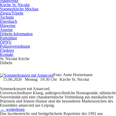
Stadtwerke
Kirche St. Nicolai
Sommerkirche Mochau
Ziegra/Töpeln
Technitz
Ebersbach
Hinweise
Anreise
Döbeln-Information
Parkplätze
ÖPNV
Polizeiverordnung
Förderer
Kontakt
St. Nicolai Kirche
Döbeln
Foto: Anne Hornemann
15.06.2026
Montag
19:30 Uhr
Kirche St. Nicolai
Sommerkonzert mit Amarcord
Unverwechselbarer Klang, außergewöhnliche Homogenität, stilistische
Souveränität und eine charakteristische Verbindung aus musikalischer
Präzision und feinem Humor sind die besonderen Markenzeichen des
Ensembles
amarcord
aus Leipzig.
→ weiterlesen
Das facettenreiche und breitgefächerte Repertoire des 1992 aus