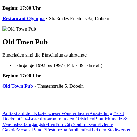
Beginn: 17:00 Uhr
Restaurant Olympia
• Straße des Friedens 3a, Döbeln
Old Town Pub
Eingeladen sind die Einschulungsjahrgänge
Jahrgänge 1992 bis 1997 (34 bis 39 Jahre alt)
Beginn: 17:00 Uhr
Old Town Pub
• Theaterstraße 5, Döbeln
Auftakt auf den Klosterwiesen
Wandertheater
Ausstellung #visit
Doebeln
City-Beach
Programm in den Ortsteilen
Blaulichtmeile &
Vereinsfest
Jahrgangstreffen
Fun-City
Stadtmuseum/Kleine
Galerie
Mosaik Band 7
Festumzug
Familienfest bei den Stadtwerken