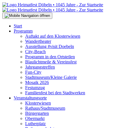
Start
Programm
Auftakt auf den Klosterwiesen
Wandertheater
Ausstellung #visit Doebeln
City-Beach
Programm in den Ortsteilen
Blaulichtmeile & Vereinsfest
Jahrgangstreffen
Fun-City
Stadtmuseum/Kleine Galerie
Mosaik 2026
Festumzug
Familienfest bei den Stadtwerken
Veranstaltungsorte
Klosterwiesen
Rathaus/Stadtmuseum
Bürgergarten
Obermarkt
Lutherplatz