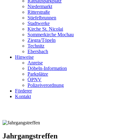
Rathausparkplatz
Niedermarkt
Ritterstraße
Stiefelbrunnen
Stadtwerke
Kirche St. Nicolai
Sommerkirche Mochau
Ziegra/Töpeln
Technitz
Ebersbach
Hinweise
Anreise
Döbeln-Information
Parkplätze
ÖPNV
Polizeiverordnung
Förderer
Kontakt
Jahrgangstreffen