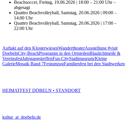
Beachsoccer, Freitag, 19.06.2026 | 18:00 – 21:00 Uhr –
abgesagt
Quattro Beachvolleyball, Samstag, 20.06.2026 | 09:00 –
14:00 Uhr
Quattro Beachvolleyball, Samstag, 20.06.2026 | 17:00 –
22:00 Uhr
→ Direkt zur Anmeldung
Auftakt auf den Klosterwiesen
Wandertheater
Ausstellung #visit
Doebeln
City-Beach
Programm in den Ortsteilen
Blaulichtmeile &
Vereinsfest
Jahrgangstreffen
Fun-City
Stadtmuseum/Kleine
Galerie
Mosaik Band 7
Festumzug
Familienfest bei den Stadtwerken
HEIMATFEST DÖBELN • STANDORT
kultur
_at_
doebeln.de