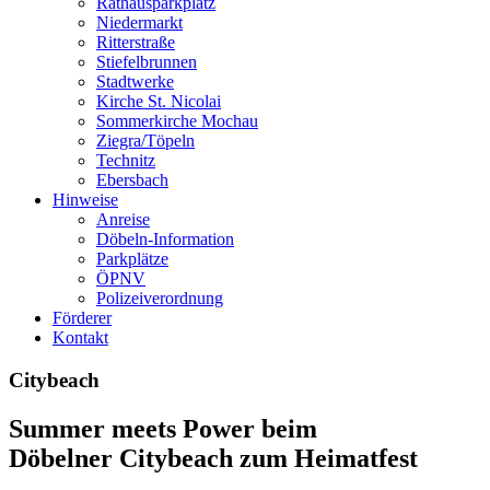
Rathausparkplatz
Niedermarkt
Ritterstraße
Stiefelbrunnen
Stadtwerke
Kirche St. Nicolai
Sommerkirche Mochau
Ziegra/Töpeln
Technitz
Ebersbach
Hinweise
Anreise
Döbeln-Information
Parkplätze
ÖPNV
Polizeiverordnung
Förderer
Kontakt
Citybeach
Summer meets Power beim
Döbelner Citybeach zum Heimatfest