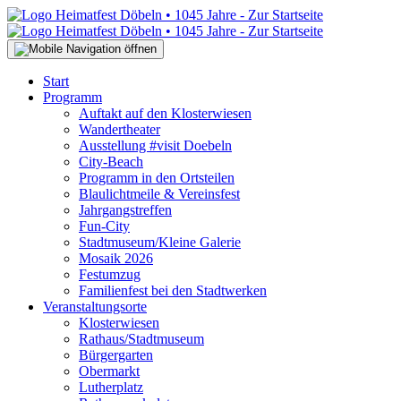
Start
Programm
Auftakt auf den Klosterwiesen
Wandertheater
Ausstellung #visit Doebeln
City-Beach
Programm in den Ortsteilen
Blaulichtmeile & Vereinsfest
Jahrgangstreffen
Fun-City
Stadtmuseum/Kleine Galerie
Mosaik 2026
Festumzug
Familienfest bei den Stadtwerken
Veranstaltungsorte
Klosterwiesen
Rathaus/Stadtmuseum
Bürgergarten
Obermarkt
Lutherplatz