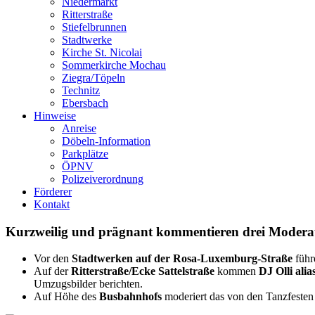
Niedermarkt
Ritterstraße
Stiefelbrunnen
Stadtwerke
Kirche St. Nicolai
Sommerkirche Mochau
Ziegra/Töpeln
Technitz
Ebersbach
Hinweise
Anreise
Döbeln-Information
Parkplätze
ÖPNV
Polizeiverordnung
Förderer
Kontakt
Kurzweilig und prägnant kommentieren drei Modera
Vor den
Stadtwerken auf der Rosa-Luxemburg-Straße
führ
Auf der
Ritterstraße/Ecke Sattelstraße
kommen
DJ Olli alia
Umzugsbilder berichten.
Auf Höhe des
Busbahnhofs
moderiert das von den Tanzfeste