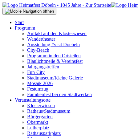
Start
Programm
Auftakt auf den Klosterwiesen
Wandertheater
Ausstellung #visit Doebeln
City-Beach
Programm in den Ortsteilen
Blaulichtmeile & Vereinsfest
Jahrgangstreffen
Fun-City
Stadtmuseum/Kleine Galerie
Mosaik 2026
Festumzug
Familienfest bei den Stadtwerken
Veranstaltungsorte
Klosterwiesen
Rathaus/Stadtmuseum
Bürgergarten
Obermarkt
Lutherplatz
Rathausparkplatz