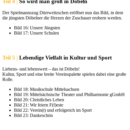
Teil 4 |
So wird man groß in Döbeln
Der Spielmannszug Dürrweitzschen eröffnet nun das Bild, in dem
die jüngsten Döbelner die Herzen der Zuschauer erobern werden.
Bild 16: Unsere Jüngsten
Bild 17: Unsere Schulen
Teil 5 |
Lebendige Vielfalt in Kultur und Sport
Liebens- und lebenswert – das ist Döbeln!
Kultur, Sport und eine breite Vereinspalette spielen dabei eine große
Rolle.
Bild 18: Musikschule Mittelsachsen
Bild 19: Mittelsächsische Theater und Philharmonie gGmbH
Bild 20: Christliches Leben
Bild 21: Wir feiern F(f)este
Bild 22: Verein(t) und erfolgreich im Sport
Bild 23: Dankeschön