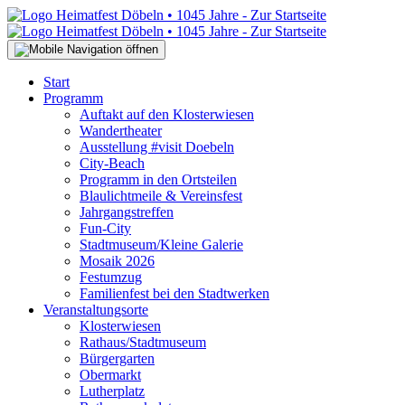
Start
Programm
Auftakt auf den Klosterwiesen
Wandertheater
Ausstellung #visit Doebeln
City-Beach
Programm in den Ortsteilen
Blaulichtmeile & Vereinsfest
Jahrgangstreffen
Fun-City
Stadtmuseum/Kleine Galerie
Mosaik 2026
Festumzug
Familienfest bei den Stadtwerken
Veranstaltungsorte
Klosterwiesen
Rathaus/Stadtmuseum
Bürgergarten
Obermarkt
Lutherplatz