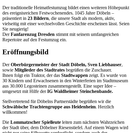
Der traditionelle Heimatfestumzug bildet einen weiteren Höhepunkt
des ereignisreichen Festwochenendes. 1045 Jahre Döbeln –
präsentiert in
23 Bildern
, die unsere Stadt als modern, aktiv,
vielseitig mit einer wechselvollen Geschichte erscheinen lässt. Seien
Sie neugierig!
Der
Fanfarenzug Dresden
stimmt mit seinem umfangreichen
Repertoire auf den Festumzug ein.
Eröffnungsbild
Der
Oberbürgermeister der Stadt Döbeln, Sven Liebhauser
,
sowie
Mitglieder des Stadtrates
begrüßen die Zuschauer.
Ihnen folgt ein Traktor, der das
Stadtwappen
zeigt. Es wurde von
30 Kindern und Erwachsenen in den Winterferien im Stadtmuseum
aus 30.000 Legosteinen zusammengestellt. Eine super Idee –
umgesetzt mit Hilfe der
IG Waldheimer Steinchenbande.
Stellvertretend für Döbelns Partnerstädte begrüßen wir die
Schwäbische Trachtengruppe aus Heidenheim
. Herzlich
willkommen!
Die
Lommatzscher Spielleute
leiten zum nächsten Wahrzeichen
der Stadt über, dem Döbelner Riesenstiefel. Auf einem Wagen wird
nicht nur seine Silhouette verdeutlicht, sondern auch der